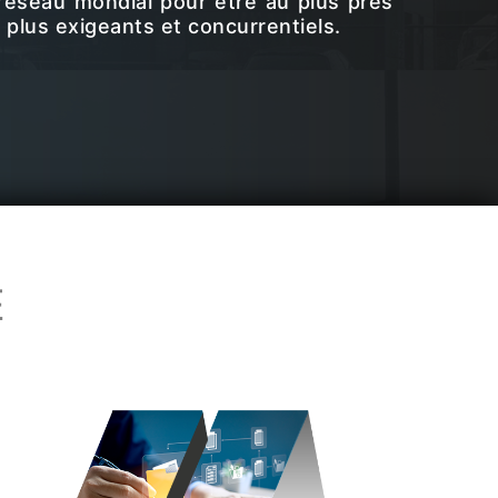
réseau mondial pour être au plus près
 plus exigeants et concurrentiels.
E