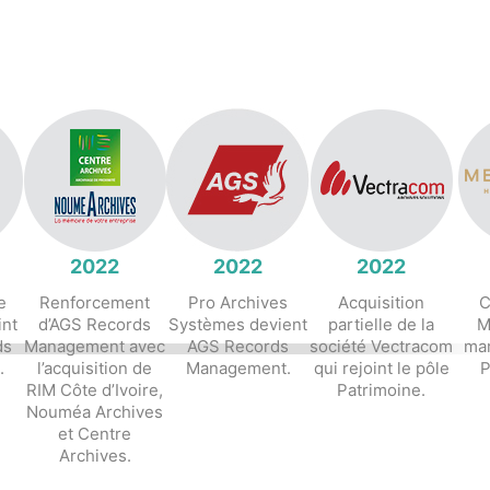
2022
2022
2022
e
Renforcement
Pro Archives
Acquisition
C
int
d’AGS Records
Systèmes devient
partielle de la
M
ds
Management avec
AGS Records
société Vectracom
mar
.
l’acquisition de
Management.
qui rejoint le pôle
P
RIM Côte d’Ivoire,
Patrimoine.
Nouméa Archives
et Centre
Archives.