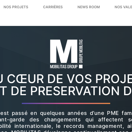
NOS PROJETS
CARRIÈRES
NEWS ROOM
NOS VALE
U CŒUR DE VOS PROJE
T DE PRESERVATION 
est passé en quelques années d’une PME famili
vant-garde des changements qui affectent s
ité internationale, le records management, ain