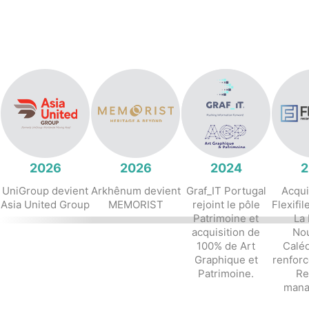
2026
2026
2024
2
UniGroup devient
Arkhênum devient
Graf_IT Portugal
Acqui
Asia United Group
MEMORIST
rejoint le pôle
Flexifi
Patrimoine et
La
acquisition de
Nou
100% de Art
Caléd
Graphique et
renforc
Patrimoine.
Re
mana