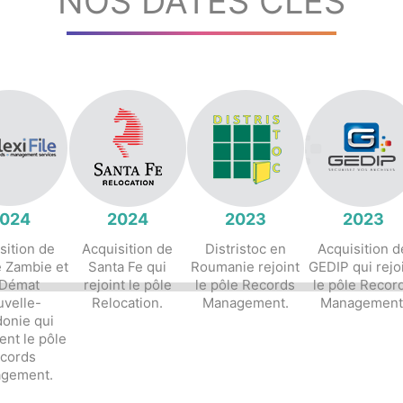
NOS DATES CLÉS
024
2024
2023
2023
sition de
Acquisition de
Distristoc en
Acquisition d
le Zambie et
Santa Fe qui
Roumanie rejoint
GEDIP qui rejo
 Démat
rejoint le pôle
le pôle Records
le pôle Recor
velle-
Relocation.
Management.
Management
onie qui
ent le pôle
cords
gement.